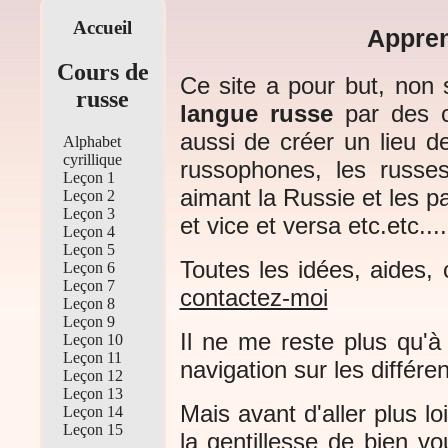
Accueil
Appren
Cours de
Ce site a pour but, non
russe
langue russe
par des 
aussi de créer un lieu d
Alphabet
cyrillique
russophones, les russe
Leçon 1
aimant la Russie et les 
Leçon 2
Leçon 3
et vice et versa etc.etc.....
Leçon 4
Leçon 5
Toutes les idées, aides,
Leçon 6
Leçon 7
contactez-moi
Leçon 8
Leçon 9
Il ne me reste plus qu'à
Leçon 10
Leçon 11
navigation sur les différe
Leçon 12
Leçon 13
Mais avant d'aller plus l
Leçon 14
Leçon 15
la gentillesse de bien vou